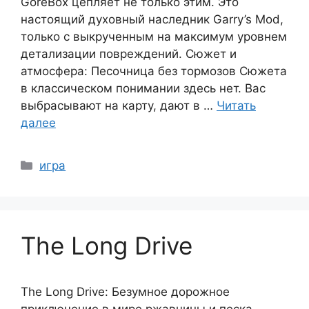
GoreBox цепляет не только этим. Это
настоящий духовный наследник Garry’s Mod,
только с выкрученным на максимум уровнем
детализации повреждений. Сюжет и
атмосфера: Песочница без тормозов Сюжета
в классическом понимании здесь нет. Вас
выбрасывают на карту, дают в …
Читать
далее
Рубрики
игра
The Long Drive
The Long Drive: Безумное дорожное
приключение в мире ржавчины и песка